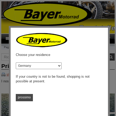
0
Category
IT
Pagina principale
Privacy Policy
Choose your residence
Ricerca
R
paese
Privacy Policy
stampa
If your country is not to be found, shopping is not
I nostri
termini e condizioni generali (CG)
possible at present.
prossimo