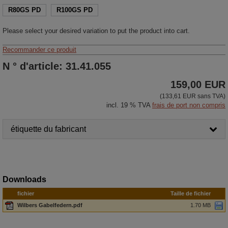
R80GS PD
R100GS PD
Please select your desired variation to put the product into cart.
Recommander ce produit
N ° d'article: 31.41.055
159,00 EUR
(133,61 EUR sans TVA)
incl. 19 % TVA
frais de port non compris
étiquette du fabricant
Downloads
fichier
Taille de fichier
Wilbers Gabelfedern.pdf
1.70 MB