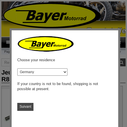
0
Category
FR
Page d'accueil
Jeu de ressorts de fourche Wilbers R80GS R100GS - Paris Dakar
Choose your residence
Rechercher
R
pays
Jeu de ressorts de fourche Wilbers
R80GS R100GS - Paris Dakar
If your country is not to be found, shopping is not
possible at present.
Suivant