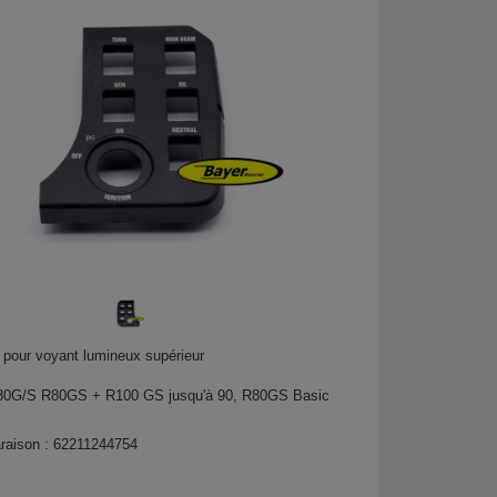
 pour voyant lumineux supérieur
G/S R80GS + R100 GS jusqu'à 90, R80GS Basic
araison : 62211244754