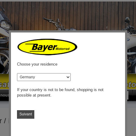
Choose your residence
pays
If your country is not to be found, shopping is not
Rechercher
Rech
 nous
contact
possible at present.
Suivant
 / instruments