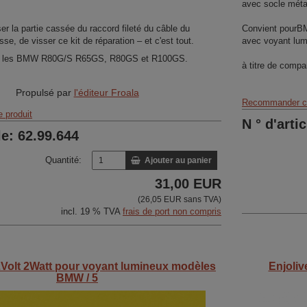
avec socle méta
sser la partie cassée du raccord fileté du câble du
Convient pour
se, de visser ce kit de réparation – et c'est tout.
avec voyant lu
c les BMW R80G/S R65GS, R80GS et R100GS.
à titre de comp
Propulsé par
l'éditeur Froala
Recommander ce
 produit
N ° d'arti
le: 62.99.644
Quantité:
Ajouter au panier
31,00 EUR
(26,05 EUR sans TVA)
incl. 19 % TVA
frais de port non compris
Volt 2Watt pour voyant lumineux modèles
Enjoli
BMW / 5