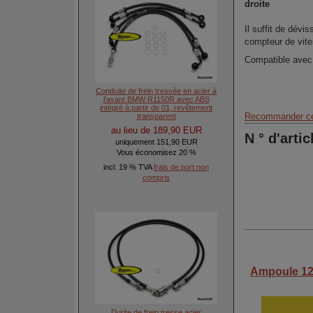
droite
Il suffit de dévi
compteur de vites
Compatible ave
Conduite de frein tressée en acier à
l'avant BMW R1150R avec ABS
intégré à partir de 01, revêtement
Recommander ce
transparent
au lieu de 189,90 EUR
N ° d'artic
uniquement 151,90 EUR
Vous économisez 20 %
incl. 19 % TVA
frais de port non
compris
Ampoule 12
Durite de frein tresse acier