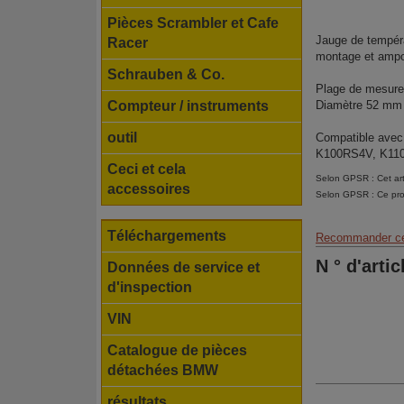
Pièces Scrambler et Cafe
Jauge de tempéra
Racer
montage et ampo
Schrauben & Co.
Plage de mesure
Compteur / instruments
Diamètre 52 mm
outil
Compatible ave
K100RS4V, K1100
Ceci et cela
Selon GPSR : Cet art
accessoires
Selon GPSR : Ce pro
Téléchargements
Recommander ce
N ° d'artic
Données de service et
d'inspection
VIN
Catalogue de pièces
détachées BMW
résultats