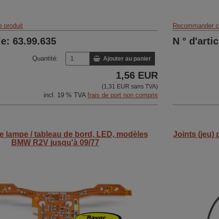
 produit
Recommander ce
le: 63.99.635
N ° d'arti
Quantité:
Ajouter au panier
1,56 EUR
(1,31 EUR sans TVA)
incl. 19 % TVA
frais de port non compris
e lampe / tableau de bord, LED, modèles
Joints (jeu)
BMW R2V jusqu'à 09/77