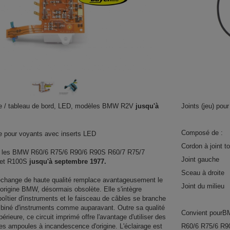
e / tableau de bord, LED, modèles BMW R2V
jusqu'à
Joints (jeu) po
Composé de :
e pour voyants avec inserts LED
Cordon à joint t
c les BMW R60/6 R75/6 R90/6 R90S R60/7 R75/7
Joint gauche
 et R100S
jusqu'à septembre 1977.
Sceau à droite
echange de haute qualité remplace avantageusement le
Joint du milieu
'origine BMW, désormais obsolète. Elle s'intègre
boîtier d'instruments et le faisceau de câbles se branche
ombiné d'instruments comme auparavant. Outre sa qualité
Convient pour
périeure, ce circuit imprimé offre l'avantage d'utiliser des
es ampoules à incandescence d'origine. L'éclairage est
R60/6 R75/6 R9