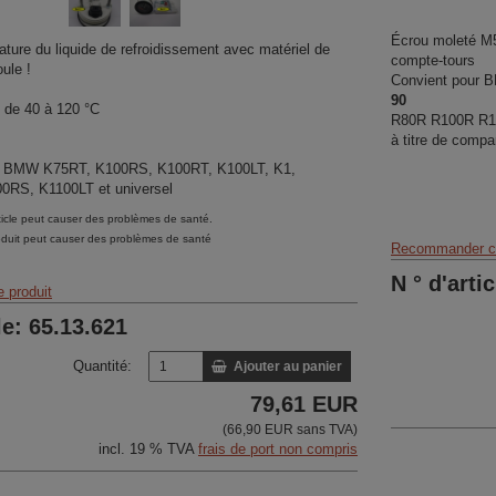
Écrou moleté M5
ture du liquide de refroidissement avec matériel de
compte-tours
ule !
Convient pour
90
 de 40 à 120 °C
R80R R100R R1
à titre de comp
c BMW K75RT, K100RS, K100RT, K100LT, K1,
RS, K1100LT et universel
icle peut causer des problèmes de santé.
duit peut causer des problèmes de santé
Recommander ce
N ° d'arti
 produit
le: 65.13.621
Quantité:
Ajouter au panier
79,61 EUR
(66,90 EUR sans TVA)
incl. 19 % TVA
frais de port non compris