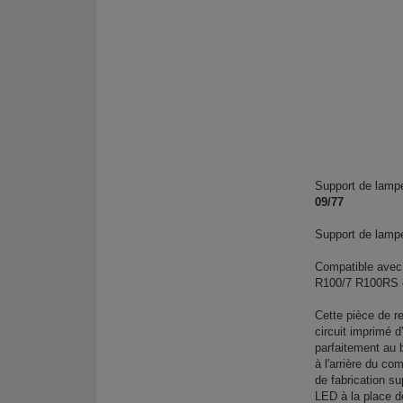
Support de lamp
09/77
Support de lamp
Compatible ave
R100/7 R100RS
Cette pièce de r
circuit imprimé d
parfaitement au 
à l'arrière du c
de fabrication su
LED à la place d