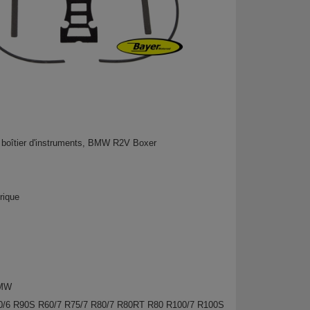
ur boîtier d'instruments, BMW R2V Boxer
orique
BMW
0/6 R90S R60/7 R75/7 R80/7 R80RT R80 R100/7 R100S