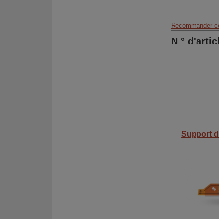
Recommander ce
N ° d'artic
Support d