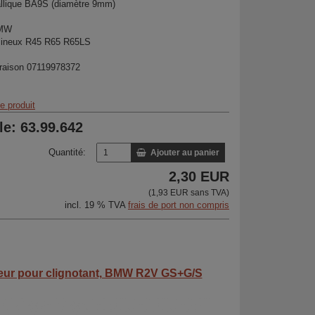
llique BA9S (diamètre 9mm)
BMW
mineux R45 R65 R65LS
araison 07119978372
 produit
cle: 63.99.642
Quantité:
Ajouter au panier
2,30 EUR
(1,93 EUR sans TVA)
incl. 19 % TVA
frais de port non compris
veur pour clignotant, BMW R2V GS+G/S