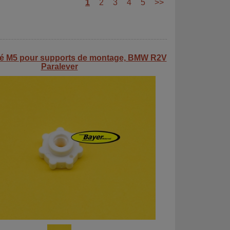
1
2
3
4
5
>>
té M5 pour supports de montage, BMW R2V
Paralever