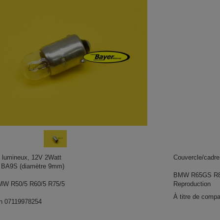
 lumineux, 12V 2Watt
Couvercle/cadre
l BA9S (diamètre 9mm)
BMW R65GS R80
BMW R50/5 R60/5 R75/5
Reproduction
À titre de comp
on 07119978254