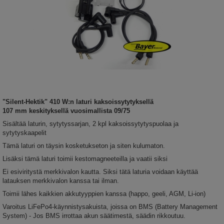
"Silent-Hektik" 410 W:n laturi kaksoissytytyksellä
107 mm
keskityksellä vuosimallista 09/75
Sisältää laturin, sytytyssarjan, 2 kpl kaksoissytytyspuolaa ja
sytytyskaapelit
Tämä laturi on täysin kosketukseton ja siten kulumaton.
Lisäksi tämä laturi toimii kestomagneeteilla ja vaatii siksi
Ei esiviritystä merkkivalon kautta. Siksi tätä laturia voidaan käyttää
latauksen merkkivalon kanssa tai ilman.
Toimii lähes kaikkien akkutyyppien kanssa (happo, geeli, AGM, Li-ion)
Varoitus LiFePo4-käynnistysakuista, joissa on BMS (Battery Management
System) - Jos BMS irrottaa akun säätimestä, säädin rikkoutuu.