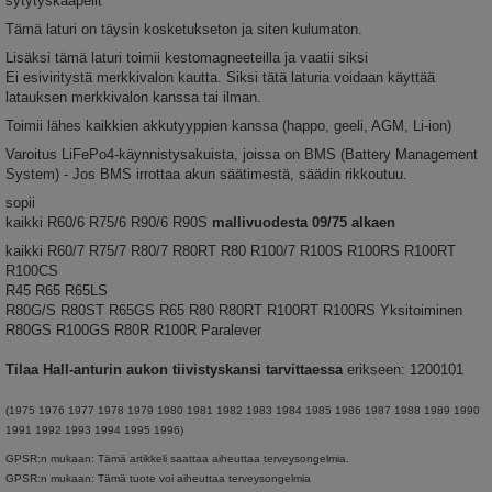
sytytyskaapelit
Tämä laturi on täysin kosketukseton ja siten kulumaton.
Lisäksi tämä laturi toimii kestomagneeteilla ja vaatii siksi
Ei esiviritystä merkkivalon kautta. Siksi tätä laturia voidaan käyttää
latauksen merkkivalon kanssa tai ilman.
Toimii lähes kaikkien akkutyyppien kanssa (happo, geeli, AGM, Li-ion)
Varoitus LiFePo4-käynnistysakuista, joissa on BMS (Battery Management
System) - Jos BMS irrottaa akun säätimestä, säädin rikkoutuu.
sopii
kaikki R60/6 R75/6 R90/6 R90S
mallivuodesta 09/75 alkaen
kaikki R60/7 R75/7 R80/7 R80RT R80 R100/7 R100S R100RS R100RT
R100CS
R45 R65 R65LS
R80G/S R80ST R65GS R65 R80 R80RT R100RT R100RS Yksitoiminen
R80GS R100GS R80R R100R Paralever
Tilaa Hall-anturin aukon tiivistyskansi
tarvittaessa
erikseen: 1200101
(1975 1976 1977 1978 1979 1980 1981 1982 1983 1984 1985 1986 1987 1988 1989 1990
1991 1992 1993 1994 1995 1996)
GPSR:n mukaan: Tämä artikkeli saattaa aiheuttaa terveysongelmia.
GPSR:n mukaan: Tämä tuote voi aiheuttaa terveysongelmia