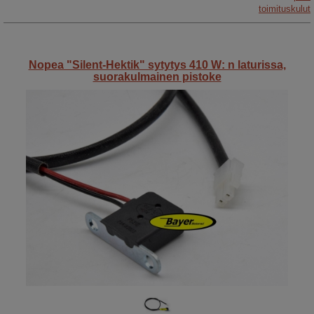
toimituskulut
Nopea "Silent-Hektik" sytytys 410 W: n laturissa,
suorakulmainen pistoke