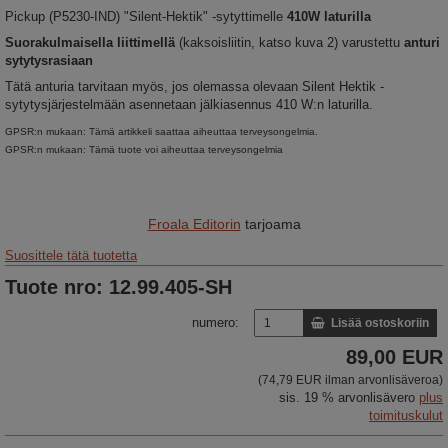
Pickup (P5230-IND) "Silent-Hektik" -sytyttimelle
410W laturilla
Suorakulmaisella liittimellä
(kaksoisliitin, katso kuva 2) varustettu
anturi
sytytysrasiaan
Tätä anturia tarvitaan myös, jos olemassa olevaan Silent Hektik -
sytytysjärjestelmään asennetaan jälkiasennus 410 W:n laturilla.
GPSR:n mukaan: Tämä artikkeli saattaa aiheuttaa terveysongelmia.
GPSR:n mukaan: Tämä tuote voi aiheuttaa terveysongelmia
Froala Editorin
tarjoama
Suosittele tätä tuotetta
Tuote nro: 12.99.405-SH
numero:
Lisää ostoskoriin
89,00 EUR
(74,79 EUR ilman arvonlisäveroa)
sis. 19 % arvonlisävero
plus
toimituskulut