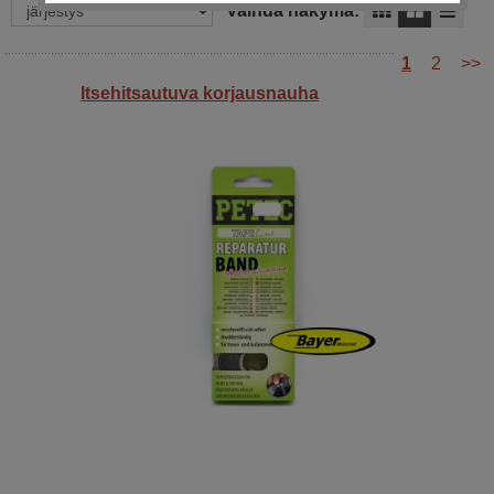
Vaihda näkymä:
1
2
>>
Itsehitsautuva korjausnauha