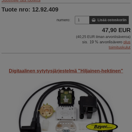
Suosittele tätä tuotetta
Tuote nro: 12.92.409
numero:
Lisää ostoskoriin
47,90 EUR
(40,25 EUR ilman arvonlisäveroa)
sis. 19 % arvonlisävero
plus
toimituskulut
Digitaalinen sytytysjärjestelmä "Hiljainen-hektinen"