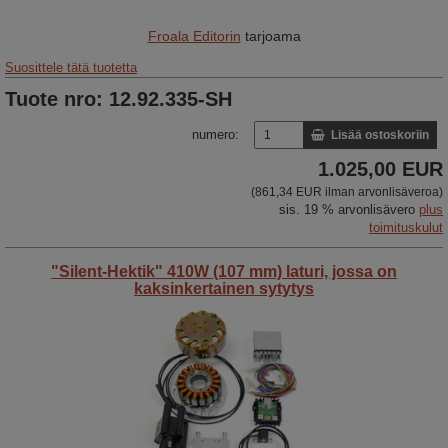
Froala Editorin
tarjoama
Suosittele tätä tuotetta
Tuote nro: 12.92.335-SH
numero:
Lisää ostoskoriin
1.025,00 EUR
(861,34 EUR ilman arvonlisäveroa)
sis. 19 % arvonlisävero
plus
toimituskulut
"Silent-Hektik" 410W (107 mm) laturi, jossa on
kaksinkertainen sytytys