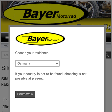
0
Category
FI
koti
Silent-Hektik sytytysjärjestelmä
Choose your residence
etsi
et
maa
Silent-Hektik sytytyksen generaattorit
If your country is not to be found, shopping is not
possible at present.
Säädettävät digitaaliset sytytysjärjestelmät yksin- ja
kaksisytytykseen
Seuraava »
sivut: 1 / 2
Järjestä: