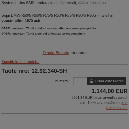
System) - Jos BMS irrottaa akun säätimestä, säädin rikkoutuu.
Sopii BMW R50/5 R60/5 R75/5 R60/6 R75/6 R90/6 R90S -malleihin
vuosimalliin 1975 asti
GPSR:n mukaan: Tämä artikkeli saattaa aiheuttaa terveysongelmia.
GPSR:n mukaan: Tämä tuote voi aiheuttaa terveysongelmia
Froala Editorin
tarjoama
Suosittele tätä tuotetta
Tuote nro: 12.92.340-SH
numero:
Lisää ostoskoriin
1.144,00 EUR
(961,34 EUR ilman arvonlisäveroa)
sis. 19 % arvonlisävero
plus
toimituskulut