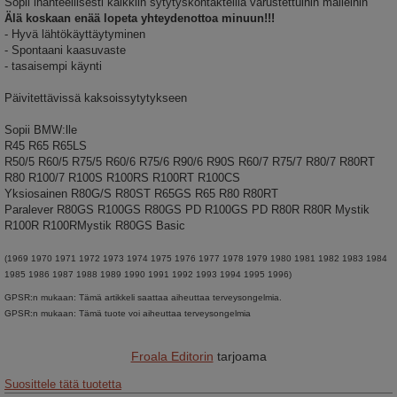
Sopii ihanteellisesti kaikkiin sytytyskontakteilla varustettuihin malleihin
Älä koskaan enää lopeta yhteydenottoa minuun!!!
- Hyvä lähtökäyttäytyminen
- Spontaani kaasuvaste
- tasaisempi käynti
Päivitettävissä kaksoissytytykseen
Sopii BMW:lle
R45 R65 R65LS
R50/5 R60/5 R75/5 R60/6 R75/6 R90/6 R90S R60/7 R75/7 R80/7 R80RT
R80 R100/7 R100S R100RS R100RT R100CS
Yksiosainen R80G/S R80ST R65GS R65 R80 R80RT
Paralever R80GS R100GS R80GS PD R100GS PD R80R R80R Mystik
R100R R100RMystik R80GS Basic
(1969 1970 1971 1972 1973 1974 1975 1976 1977 1978 1979 1980 1981 1982 1983 1984
1985 1986 1987 1988 1989 1990 1991 1992 1993 1994 1995 1996)
GPSR:n mukaan: Tämä artikkeli saattaa aiheuttaa terveysongelmia.
GPSR:n mukaan: Tämä tuote voi aiheuttaa terveysongelmia
Froala Editorin
tarjoama
Suosittele tätä tuotetta