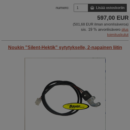
numero:
Lisää ostoskoriin
597,00 EUR
(501,68 EUR ilman arvonlisäveroa)
sis. 19 % arvonlisävero
plus
toimituskulut
Noukin "Silent-Hektik" sytytykselle, 2-napainen liitin