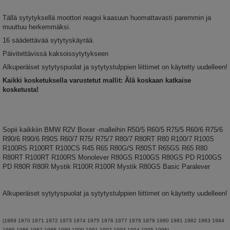
Tällä sytytyksellä moottori reagoi kaasuun huomattavasti paremmin ja
muuttuu herkemmäksi.
16 säädettävää sytytyskäyrää.
Päivitettävissä kaksoissytytykseen
Alkuperäiset sytytyspuolat ja sytytystulppien liittimet on käytetty uudelleen!
Kaikki kosketuksella varustetut mallit: Älä koskaan katkaise
kosketusta!
Sopii kaikkiin BMW R2V Boxer -malleihin R50/5 R60/5 R75/5 R60/6 R75/6
R90/6 R90/6 R90S R60/7 R75/ R75/7 R80/7 R80RT R80 R100/7 R100S
R100RS R100RT R100CS R45 R65 R80G/S R80ST R65GS R65 R80
R80RT R100RT R100RS Monolever R80GS R100GS R80GS PD R100GS
PD R80R R80R Mystik R100R R100R Mystik R80GS Basic Paralever
Alkuperäiset sytytyspuolat ja sytytystulppien liittimet on käytetty uudelleen!
(1969 1970 1971 1972 1973 1974 1975 1976 1977 1978 1979 1980 1981 1982 1983 1984
1985 1986 1987 1988 1989 1990 1991 1992 1993 1994 1995 1996)