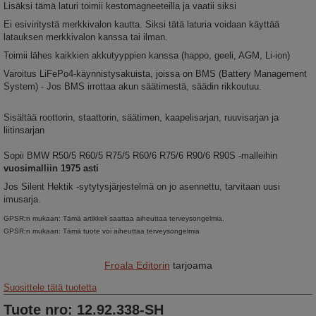
Lisäksi tämä laturi toimii kestomagneeteilla ja vaatii siksi
Ei esiviritystä merkkivalon kautta. Siksi tätä laturia voidaan käyttää
latauksen merkkivalon kanssa tai ilman.
Toimii lähes kaikkien akkutyyppien kanssa (happo, geeli, AGM, Li-ion)
Varoitus LiFePo4-käynnistysakuista, joissa on BMS (Battery Management
System) - Jos BMS irrottaa akun säätimestä, säädin rikkoutuu.
Sisältää roottorin, staattorin, säätimen, kaapelisarjan, ruuvisarjan ja
liitinsarjan
Sopii BMW R50/5 R60/5 R75/5 R60/6 R75/6 R90/6 R90S -malleihin
vuosimalliin 1975 asti
Jos Silent Hektik -sytytysjärjestelmä on jo asennettu, tarvitaan uusi
imusarja.
GPSR:n mukaan: Tämä artikkeli saattaa aiheuttaa terveysongelmia.
GPSR:n mukaan: Tämä tuote voi aiheuttaa terveysongelmia
Froala Editorin
tarjoama
Suosittele tätä tuotetta
Tuote nro: 12.92.338-SH