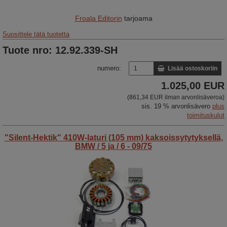
Froala Editorin
tarjoama
Suosittele tätä tuotetta
Tuote nro: 12.92.339-SH
numero:
Lisää ostoskoriin
1.025,00 EUR
(861,34 EUR ilman arvonlisäveroa)
sis. 19 % arvonlisävero
plus
toimituskulut
"Silent-Hektik" 410W-laturi (105 mm) kaksoissytytyksellä,
BMW / 5 ja / 6 - 09/75