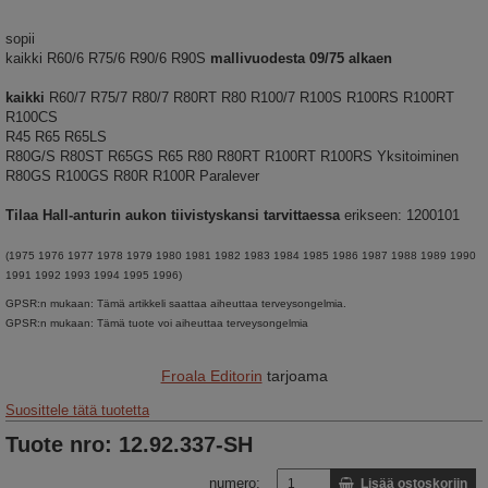
sopii
kaikki R60/6 R75/6 R90/6 R90S
mallivuodesta 09/75 alkaen
kaikki
R60/7 R75/7 R80/7 R80RT R80 R100/7 R100S R100RS R100RT
R100CS
R45 R65 R65LS
R80G/S R80ST R65GS R65 R80 R80RT R100RT R100RS Yksitoiminen
R80GS R100GS R80R R100R Paralever
Tilaa Hall-anturin aukon tiivistyskansi
tarvittaessa
erikseen: 1200101
(1975 1976 1977 1978 1979 1980 1981 1982 1983 1984 1985 1986 1987 1988 1989 1990
1991 1992 1993 1994 1995 1996)
GPSR:n mukaan: Tämä artikkeli saattaa aiheuttaa terveysongelmia.
GPSR:n mukaan: Tämä tuote voi aiheuttaa terveysongelmia
Froala Editorin
tarjoama
Suosittele tätä tuotetta
Tuote nro: 12.92.337-SH
numero:
Lisää ostoskoriin