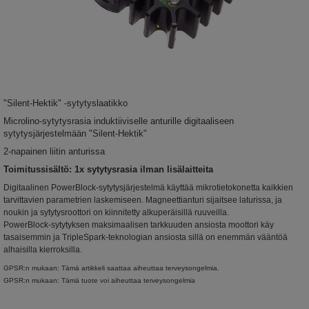
"Silent-Hektik" -sytytyslaatikko
Microlino-sytytysrasia induktiiviselle anturille digitaaliseen
sytytysjärjestelmään "Silent-Hektik"
2-napainen liitin anturissa
Toimitussisältö: 1x sytytysrasia ilman lisälaitteita
Digitaalinen PowerBlock-sytytysjärjestelmä käyttää mikrotietokonetta kaikkien
tarvittavien parametrien laskemiseen. Magneettianturi sijaitsee laturissa, ja
noukin ja sytytysroottori on kiinnitetty alkuperäisillä ruuveilla.
PowerBlock-sytytyksen maksimaalisen tarkkuuden ansiosta moottori käy
tasaisemmin ja TripleSpark-teknologian ansiosta sillä on enemmän vääntöä
alhaisilla kierroksilla.
GPSR:n mukaan: Tämä artikkeli saattaa aiheuttaa terveysongelmia.
GPSR:n mukaan: Tämä tuote voi aiheuttaa terveysongelmia