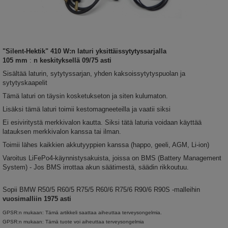
"Silent-Hektik"
410 W:n laturi yksittäissytytyssarjalla
105 mm
:
n keskityksellä 09/75 asti
Sisältää laturin, sytytyssarjan, yhden kaksoissytytyspuolan ja
sytytyskaapelit
Tämä laturi on täysin kosketukseton ja siten kulumaton.
Lisäksi tämä laturi toimii kestomagneeteilla ja vaatii siksi
Ei esiviritystä merkkivalon kautta. Siksi tätä laturia voidaan käyttää
latauksen merkkivalon kanssa tai ilman.
Toimii lähes kaikkien akkutyyppien kanssa (happo, geeli, AGM, Li-ion)
Varoitus LiFePo4-käynnistysakuista, joissa on BMS (Battery Management
System) - Jos BMS irrottaa akun säätimestä, säädin rikkoutuu.
Sopii BMW R50/5 R60/5 R75/5 R60/6 R75/6 R90/6 R90S -malleihin
vuosimalliin 1975 asti
GPSR:n mukaan: Tämä artikkeli saattaa aiheuttaa terveysongelmia.
GPSR:n mukaan: Tämä tuote voi aiheuttaa terveysongelmia