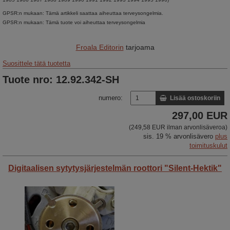
GPSR:n mukaan: Tämä artikkeli saattaa aiheuttaa terveysongelmia.
GPSR:n mukaan: Tämä tuote voi aiheuttaa terveysongelmia
Froala Editorin
tarjoama
Suosittele tätä tuotetta
Tuote nro: 12.92.342-SH
numero:
Lisää ostoskoriin
297,00 EUR
(249,58 EUR ilman arvonlisäveroa)
sis. 19 % arvonlisävero
plus
toimituskulut
Digitaalisen sytytysjärjestelmän roottori "Silent-Hektik"