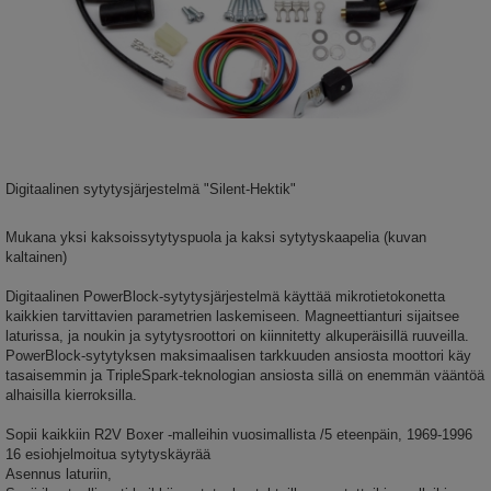
Digitaalinen sytytysjärjestelmä "Silent-Hektik"
Mukana yksi kaksoissytytyspuola ja kaksi sytytyskaapelia (kuvan
kaltainen)
Digitaalinen PowerBlock-sytytysjärjestelmä käyttää mikrotietokonetta
kaikkien tarvittavien parametrien laskemiseen. Magneettianturi sijaitsee
laturissa, ja noukin ja sytytysroottori on kiinnitetty alkuperäisillä ruuveilla.
PowerBlock-sytytyksen maksimaalisen tarkkuuden ansiosta moottori käy
tasaisemmin ja TripleSpark-teknologian ansiosta sillä on enemmän vääntöä
alhaisilla kierroksilla.
Sopii kaikkiin R2V Boxer -malleihin vuosimallista /5 eteenpäin, 1969-1996
16 esiohjelmoitua sytytyskäyrää
Asennus laturiin,