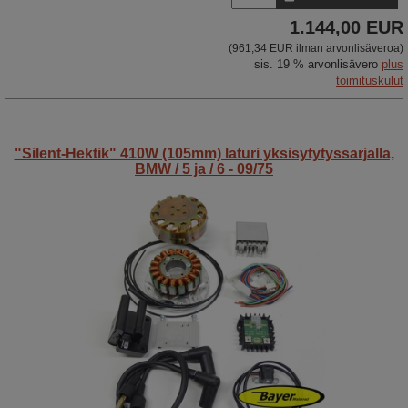
1.144,00 EUR
(961,34 EUR ilman arvonlisäveroa)
sis. 19 % arvonlisävero
plus
toimituskulut
"Silent-Hektik" 410W (105mm) laturi yksisytytyssarjalla,
BMW / 5 ja / 6 - 09/75