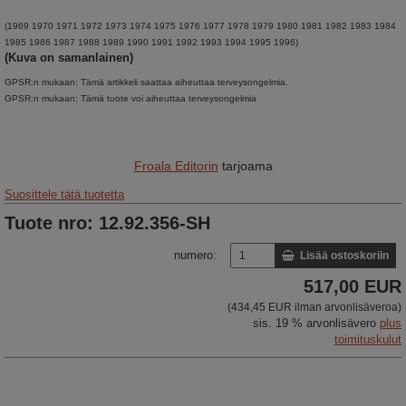
(1969 1970 1971 1972 1973 1974 1975 1976 1977 1978 1979 1980 1981 1982 1983 1984
1985 1986 1987 1988 1989 1990 1991 1992 1993 1994 1995 1996)
(Kuva on samanlainen)
GPSR:n mukaan: Tämä artikkeli saattaa aiheuttaa terveysongelmia.
GPSR:n mukaan: Tämä tuote voi aiheuttaa terveysongelmia
Froala Editorin
tarjoama
Suosittele tätä tuotetta
Tuote nro: 12.92.356-SH
numero:
Lisää ostoskoriin
517,00 EUR
(434,45 EUR ilman arvonlisäveroa)
sis. 19 % arvonlisävero
plus
toimituskulut