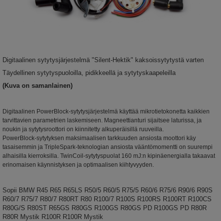
Digitaalinen sytytysjärjestelmä "Silent-Hektik" kaksoissytytystä varten
Täydellinen sytytyspuoloilla, pidikkeellä ja sytytyskaapeleilla
(Kuva on samanlainen)
Digitaalinen PowerBlock-sytytysjärjestelmä käyttää mikrotietokonetta kaikkien
tarvittavien parametrien laskemiseen. Magneettianturi sijaitsee laturissa, ja
noukin ja sytytysroottori on kiinnitetty alkuperäisillä ruuveilla.
PowerBlock-sytytyksen maksimaalisen tarkkuuden ansiosta moottori käy
tasaisemmin ja TripleSpark-teknologian ansiosta vääntömomentti on suurempi
alhaisilla kierroksilla. TwinCoil-sytytyspuolat 160 mJ:n kipinäenergialla takaavat
erinomaisen käynnistyksen ja optimaalisen kiihtyvyyden.
Sopii BMW R45 R65 R65LS R50/5 R60/5 R75/5 R60/6 R75/6 R90/6 R90S
R60/7 R75/7 R80/7 R80RT R80 R100/7 R100S R100RS R100RT R100CS
R80G/S R80ST R65GS R80GS R100GS R80GS PD R100GS PD R80R
R80R Mystik R100R R100R Mystik