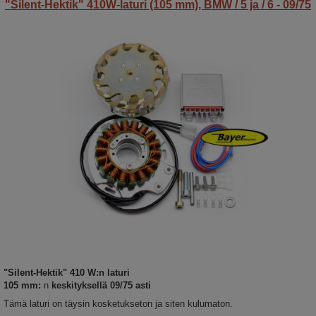
"Silent-Hektik" 410W-laturi (105 mm), BMW / 5 ja / 6 - 09/75
"Silent-Hektik" 410 W:n laturi
105 mm:
n
keskityksellä 09/75 asti
Tämä laturi on täysin kosketukseton ja siten kulumaton.