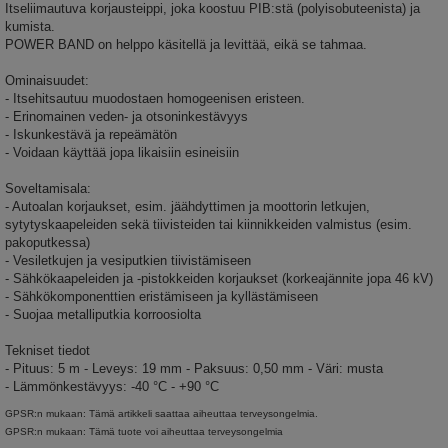
Itseliimautuva korjausteippi, joka koostuu PIB:stä (polyisobuteenista) ja
kumista.
POWER BAND on helppo käsitellä ja levittää, eikä se tahmaa.
Ominaisuudet:
- Itsehitsautuu muodostaen homogeenisen eristeen.
- Erinomainen veden- ja otsoninkestävyys
- Iskunkestävä ja repeämätön
- Voidaan käyttää jopa likaisiin esineisiin
Soveltamisala:
- Autoalan korjaukset, esim. jäähdyttimen ja moottorin letkujen,
sytytyskaapeleiden sekä tiivisteiden tai kiinnikkeiden valmistus (esim.
pakoputkessa)
- Vesiletkujen ja vesiputkien tiivistämiseen
- Sähkökaapeleiden ja -pistokkeiden korjaukset (korkeajännite jopa 46 kV)
- Sähkökomponenttien eristämiseen ja kyllästämiseen
- Suojaa metalliputkia korroosiolta
Tekniset tiedot
- Pituus: 5 m - Leveys: 19 mm - Paksuus: 0,50 mm - Väri: musta
- Lämmönkestävyys: -40 °C - +90 °C
GPSR:n mukaan: Tämä artikkeli saattaa aiheuttaa terveysongelmia.
GPSR:n mukaan: Tämä tuote voi aiheuttaa terveysongelmia