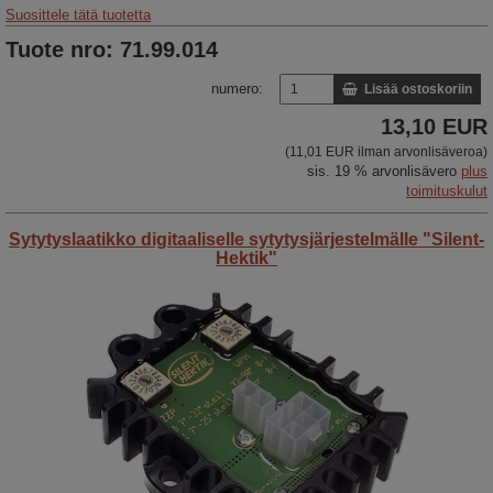
Suosittele tätä tuotetta
Tuote nro: 71.99.014
numero:
Lisää ostoskoriin
13,10 EUR
(11,01 EUR ilman arvonlisäveroa)
sis. 19 % arvonlisävero
plus
toimituskulut
Sytytyslaatikko digitaaliselle sytytysjärjestelmälle "Silent-
Hektik"