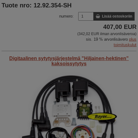
Tuote nro: 12.92.354-SH
numero:
Lisää ostoskoriin
407,00 EUR
(342,02 EUR ilman arvonlisäveroa)
sis. 19 % arvonlisävero
plus
toimituskulut
Digitaalinen sytytysjärjestelmä "Hiljainen-hektinen"
kaksoissytytys