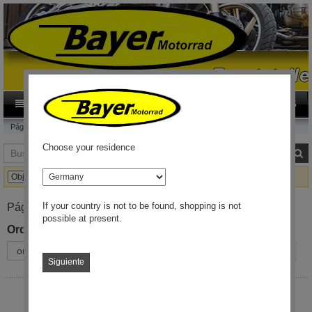
0
Category
ES
Página de inicio
Esto y aquello Accesorios
Objetos de recuerdo
Choose your residence
Buscar
B
país
If your country is not to be found, shopping is not
Páginas: 1 / 1
possible at present.
Ordenar por:
Cambiar vista:
Siguiente
Tarjetas plegables originales de BMW, modelos K