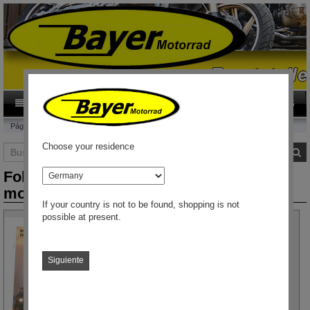
0
Category
ES
Página de inicio
Folleto original de BMW: programa de motocicletas BMW 89
Choose your residence
Buscar
B
país
Folleto original de BMW: programa de
motocicletas BMW 89
If your country is not to be found, shopping is not
possible at present.
Siguiente