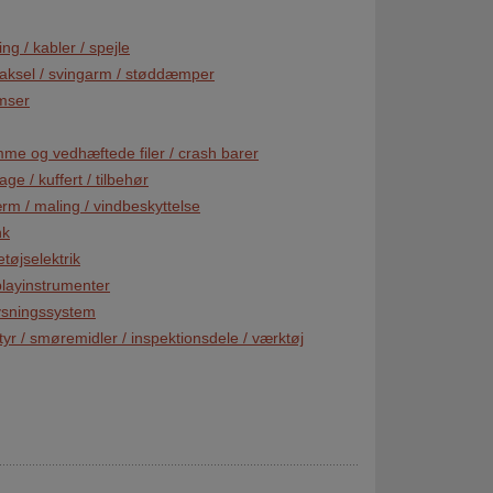
ing / kabler / spejle
aksel / svingarm / støddæmper
mser
me og vedhæftede filer / crash barer
ge / kuffert / tilbehør
rm / maling / vindbeskyttelse
nk
tøjselektrik
playinstrumenter
ysningssystem
tyr / smøremidler / inspektionsdele / værktøj