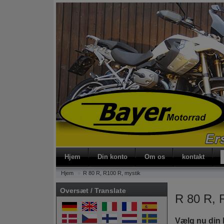
s
Hjem
Din konto
Om os
kontakt
Hjem
R 80 R, R100 R, mystik
Oversæt / Translate
R 80 R, 
Vælg nu din 