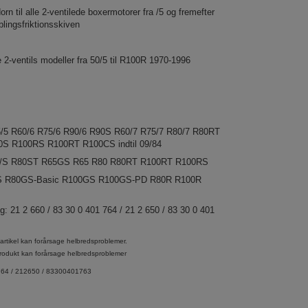
orn til alle 2-ventilede boxermotorer fra /5 og fremefter
oblingsfriktionsskiven
le 2-ventils modeller fra 50/5 til R100R 1970-1996
/5 R60/6 R75/6 R90/6 R90S R60/7 R75/7 R80/7 R80RT
0S R100RS R100RT R100CS indtil 09/84
G/S R80ST R65GS R65 R80 R80RT R100RT R100RS
GS R80GS-Basic R100GS R100GS-PD R80R R100R
g: 21 2 660 / 83 30 0 401 764 / 21 2 650 / 83 30 0 401
rtikel kan forårsage helbredsproblemer.
rodukt kan forårsage helbredsproblemer
64 / 212650 / 83300401763