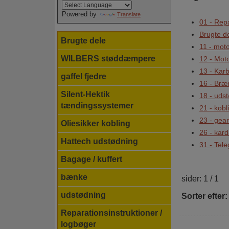
Powered by
Translate
01 - Repa
Brugte d
Brugte dele
11 - mot
WILBERS støddæmpere
12 - Moto
13 - Karbu
gaffel fjedre
16 - Bræn
Silent-Hektik
18 - uds
tændingssystemer
21 - kobl
23 - gea
Oliesikker kobling
26 - kar
Hattech udstødning
31 - Tele
Bagage / kuffert
bænke
sider: 1 / 1
udstødning
Sorter efter:
Reparationsinstruktioner /
logbøger