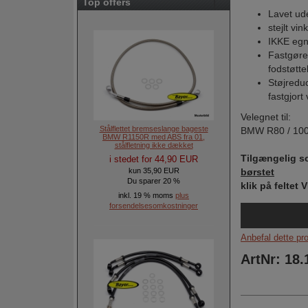
Top offers
Lavet ude
stejlt vink
IKKE egne
Fastgøre
fodstøtt
Støjredu
fastgjort
Velegnet til:
Stålflettet bremseslange bageste
BMW R80 / 100
BMW R1150R med ABS fra 01,
stålfletning ikke dækket
Tilgængelig s
i stedet for 44,90 EUR
børstet
kun 35,90 EUR
Du sparer 20 %
klik på feltet
inkl. 19 % moms
plus
forsendelsesomkostninger
Anbefal dette pr
ArtNr: 18.