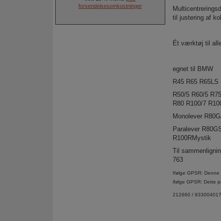
forsendelsesomkostninger
Multicentreringsd
til justering af k
Ét værktøj til al
egnet til BMW
R45 R65 R65LS
R50/5 R60/5 R75
R80 R100/7 R10
Monolever R80
Paralever R80
R100RMystik
Til sammenlignin
763
Ifølge GPSR: Denne a
ifølge GPSR: Dette p
212660 / 833004017