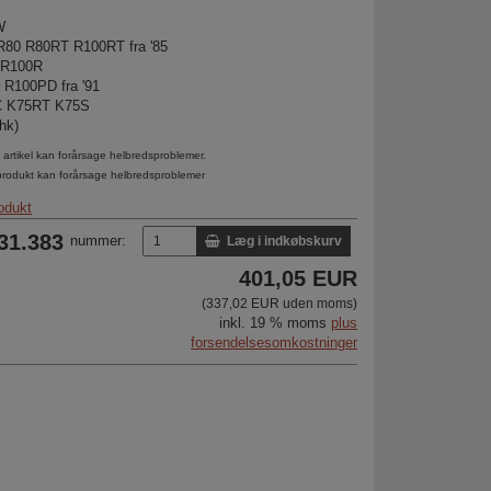
W
R80 R80RT R100RT fra '85
 R100R
R100PD fra '91
C K75RT K75S
hk)
artikel kan forårsage helbredsproblemer.
produkt kan forårsage helbredsproblemer
odukt
.31.383
nummer:
Læg i indkøbskurv
401,05 EUR
(337,02 EUR uden moms)
inkl. 19 % moms
plus
forsendelsesomkostninger