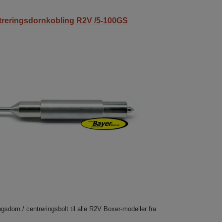
treringsdornkobling R2V /5-100GS
gsdorn / centreringsbolt til alle R2V Boxer-modeller fra