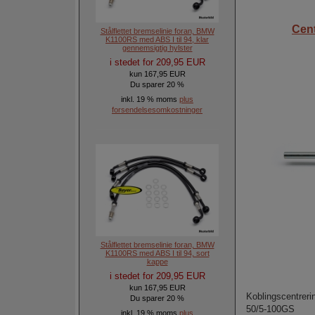
Cen
Stålflettet bremselinie foran, BMW
K1100RS med ABS I til 94, klar
gennemsigtig hylster
i stedet for 209,95 EUR
kun 167,95 EUR
Du sparer 20 %
inkl. 19 % moms
plus
forsendelsesomkostninger
Stålflettet bremselinie foran, BMW
K1100RS med ABS I til 94, sort
kappe
i stedet for 209,95 EUR
kun 167,95 EUR
Koblingscentrerin
Du sparer 20 %
50/5-100GS
inkl. 19 % moms
plus