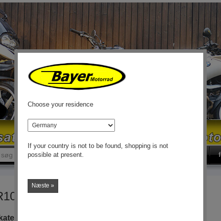
Choose your residence
land
If your country is not to be found, shopping is not
øg
søg
possible at present.
Næste »
R100 R, mystik
kategori