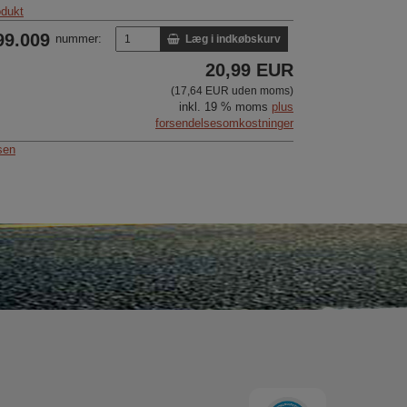
odukt
99.009
nummer:
Læg i indkøbskurv
20,99 EUR
(17,64 EUR uden moms)
inkl. 19 % moms
plus
forsendelsesomkostninger
lsen