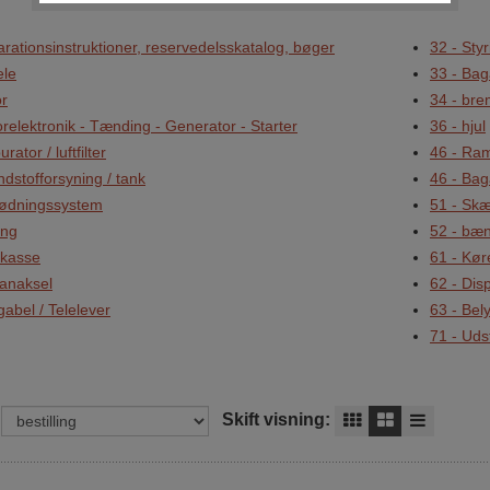
rationsinstruktioner, reservedelsskatalog, bøger
32 - Styr
ele
33 - Bag
or
34 - bre
relektronik - Tænding - Generator - Starter
36 - hjul
rator / luftfilter
46 - Ram
dstofforsyning / tank
46 - Baga
tødningssystem
51 - Skæ
ing
52 - bæ
rkasse
61 - Køre
danaksel
62 - Dis
gabel / Telelever
63 - Bel
71 - Uds
Skift visning: