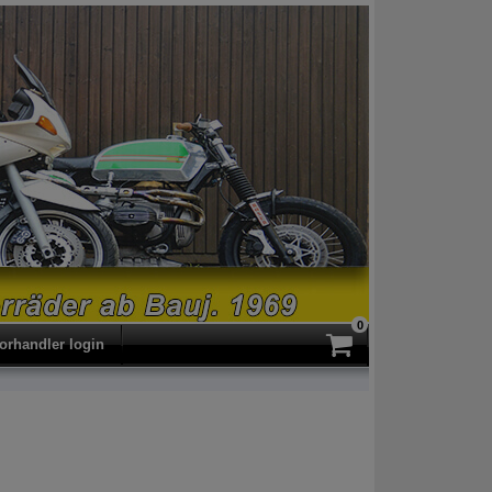
0
forhandler login