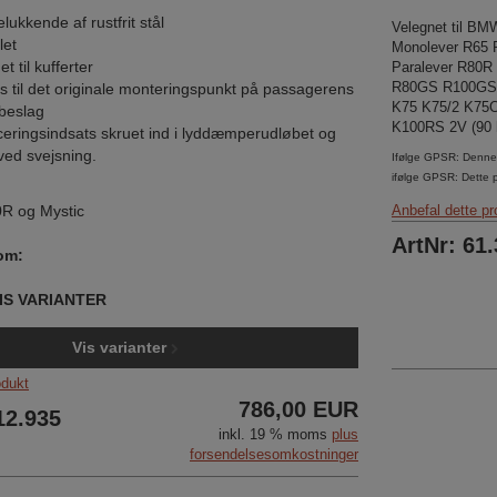
lukkende af rustfrit stål
Velegnet til BM
let
Monolever R65 
t til kufferter
Paralever R80R
R80GS R100GS 
s til det originale monteringspunkt på passagerens
K75 K75/2 K75
ebeslag
K100RS 2V (90 
ceringsindsats skruet ind i lyddæmperudløbet og
 ved svejsning.
Ifølge GPSR: Denne 
ifølge GPSR: Dette 
R og Mystic
Anbefal dette pr
ArtNr: 61
om:
 VIS VARIANTER
Vis varianter
odukt
786,00 EUR
12.935
inkl. 19 % moms
plus
forsendelsesomkostninger