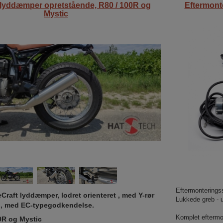
 lyddæmper opretstående, R80 / 100R og
Eftermont
Mystic
Eftermontering
raft lyddæmper, lodret orienteret
, med Y-rør
Lukkede greb - 
n, med EC-typegodkendelse.
Komplet eftermo
0R og Mystic