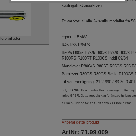
koblingsfriktionsskiven
Ét værktøj til alle 2-ventils modeller fra 
egnet til BMW
lere billeder:
R45 R65 R65LS
R50/5 R60/5 R75/5 R60/6 R75/6 R90/6 R
R100RS R100RT R100CS indtil 09/84
Monolever R80G/S R80ST R65GS R65 R
Paralever R80GS R80GS-Basic R100GS
Til sammenligning: 21 2 660 / 83 30 0 401
Ifølge GPSR: Denne artikel kan forårsage helbredspr
ifølge GPSR: Dette produkt kan forårsage helbredsp
212660 / 83300401764 / 212650 / 83300401763
Anbefal dette produkt
ArtNr: 71.99.009