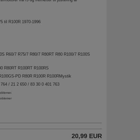
50/5 til R100R 1970-1996
90S R60/7 R75/7 R80/7 R80RT R80 R100/7 R100S
80 R80RT R100RT R100RS
 R100GS-PD R80R R100R R100RMystik
 764 / 21 2 650 / 83 30 0 401 763
oblemer.
roblemer
20,99 EUR