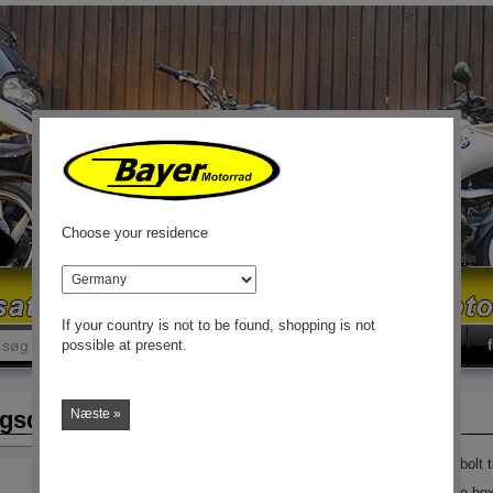
Choose your residence
land
If your country is not to be found, shopping is not
øg
søg
possible at present.
ngsdornkobling R2V /5-100GS
Næste »
Koblingscentreringsdorn / centreringsbolt 
Multicentreringsdorn til alle 2-ventilede box