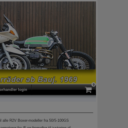
0
forhandler login
til alle R2V Boxer-modeller fra 50/5-100GS
ermotorer fra /5 og fremefter til justering af