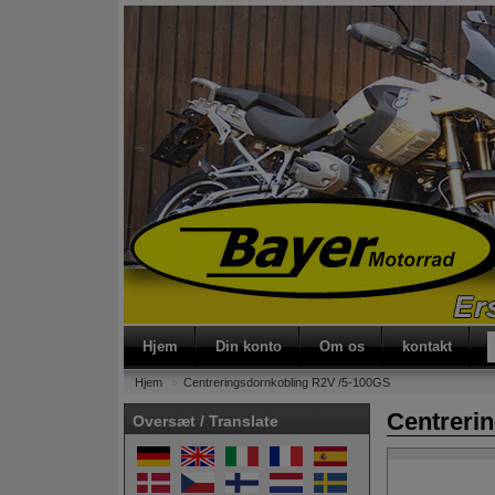
s
Hjem
Din konto
Om os
kontakt
Hjem
Centreringsdornkobling R2V /5-100GS
Centreri
Oversæt / Translate