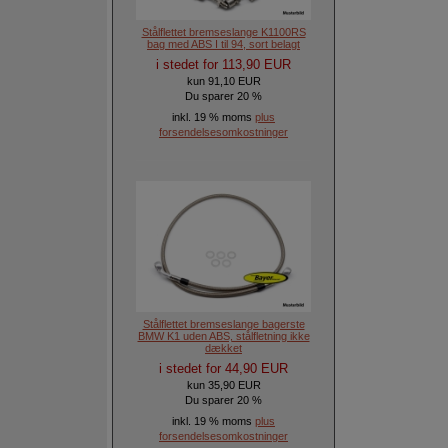
Stålflettet bremseslange K1100RS
bag med ABS I til 94, sort belagt
i stedet for 113,90 EUR
kun 91,10 EUR
Du sparer 20 %
inkl. 19 % moms
plus
forsendelsesomkostninger
Stålflettet bremseslange bagerste
BMW K1 uden ABS, stålfletning ikke
dækket
i stedet for 44,90 EUR
kun 35,90 EUR
Du sparer 20 %
inkl. 19 % moms
plus
forsendelsesomkostninger