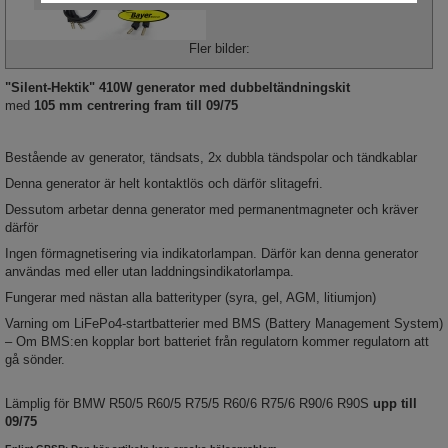
Fler bilder:
"Silent-Hektik"
410W generator med dubbeltändningskit
med
105 mm
centrering fram till 09/75
Bestående av generator, tändsats, 2x dubbla tändspolar och tändkablar
Denna generator är helt kontaktlös och därför slitagefri.
Dessutom arbetar denna generator med permanentmagneter och kräver
därför
Ingen förmagnetisering via indikatorlampan. Därför kan denna generator
användas med eller utan laddningsindikatorlampa.
Fungerar med nästan alla batterityper (syra, gel, AGM, litiumjon)
Varning om LiFePo4-startbatterier med BMS (Battery Management System)
– Om BMS:en kopplar bort batteriet från regulatorn kommer regulatorn att
gå sönder.
Lämplig för BMW R50/5 R60/5 R75/5 R60/6 R75/6 R90/6 R90S
upp till
09/75