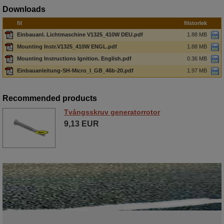
Downloads
fil
filstorlek
Einbauanl. Lichtmaschine V1325_410W DEU.pdf
1.88 MB
Mounting Instr.V1325_410W ENGL.pdf
1.88 MB
Mounting Instructions Ignition. English.pdf
0.36 MB
Einbauanleitung-SH-Micro_I_GB_46b-20.pdf
1.97 MB
Recommended products
Tvångsskruv generatorrotor
9,13 EUR