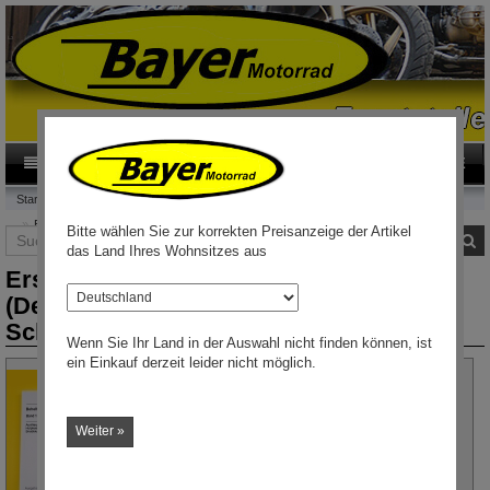
0
Category
DE
Startseite
Ersatzteilkatalog 50/5-R100RT Bj.09/80 (Deutsch, Englisch, Holländisch,
Bitte wählen Sie zur korrekten Preisanzeige der Artikel
Suche
S
Schwedisch)
das Land Ihres Wohnsitzes aus
Ersatzteilkatalog 50/5-R100RT Bj.09/80
Land
(Deutsch, Englisch, Holländisch,
Schwedisch)
Wenn Sie Ihr Land in der Auswahl nicht finden können, ist
ein Einkauf derzeit leider nicht möglich.
Weiter »