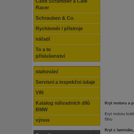
Části Scrambler a Cafe
Racer
Schrauben & Co.
Rychloměr / přístroje
nářadí
To a to
příslušenství
stahování
Servisní a inspekční údaje
VIN
Katalog náhradních dílů
Kryt motoru a 
BMW
Kryt motoru krá
filtru
výnos
Kryt z laminátu,