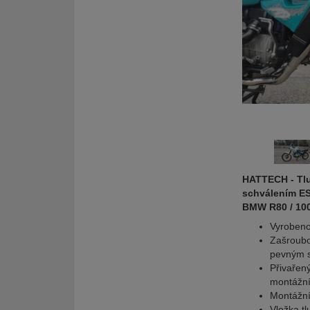
HATTECH - Tlu
schválením E
BMW R80 / 10
Vyrobeno
Zašroubov
pevným 
Přivařen
montážní
Montážní
Vložka t