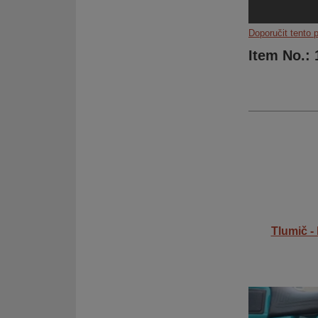
Doporučit tento 
Item No.: 
Tlumič -