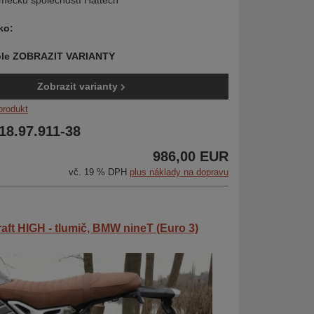
mecku společností Hattech
ko:
pole ZOBRAZIT VARIANTY
Zobrazit varianty
produkt
 18.97.911-38
986,00 EUR
vč. 19 % DPH
plus náklady na dopravu
aft HIGH - tlumič, BMW nineT (Euro 3)