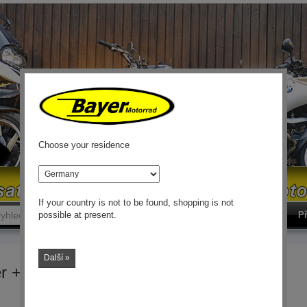
Choose your residence
země
If your country is not to be found, shopping is not
hledávat
vyhledávat
Př
possible at present.
Další »
r + Cafe Racer části