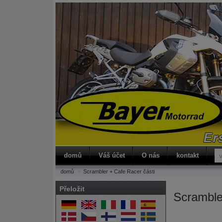
vy
domů
Váš účet
O nás
kontakt
domů
Scrambler + Cafe Racer části
Přeložit
Scramble