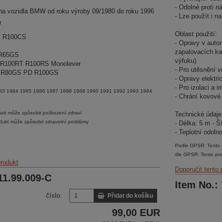
- Odolné proti n
na vozidla BMW od roku výroby 09/1980 do roku 1996
- Lze použít i n
W
Oblast použití:
T R100CS
- Opravy v auto
zapalovacích kab
 R65GS
výfuku)
 R100RT R100RS Monolever
- Pro utěsnění v
 R80GS PD R100GS
- Opravy elektr
- Pro izolaci a 
83 1984 1985 1986 1987 1988 1989 1990 1991 1992 1993 1994
- Chrání kovové 
nek může způsobit poškození zdraví
Technické údaje
dukt může způsobit zdravotní problémy
- Délka: 5 m - 
- Teplotní odoln
Podle GPSR: Tento č
dle GPSR: Tento pro
produkt
Doporučit tento 
11.99.009-C
Item No.:
číslo:
Přidat do košíku
99,00 EUR