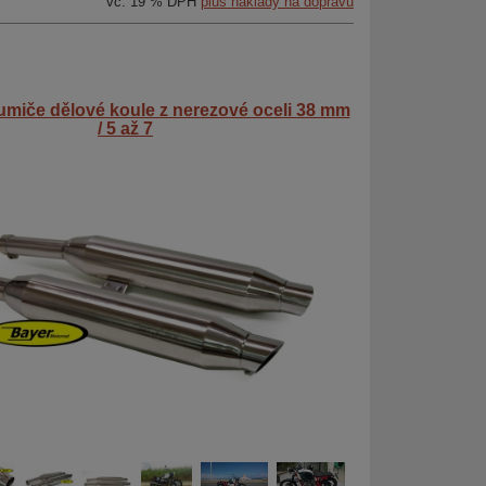
vč. 19 % DPH
plus náklady na dopravu
umiče dělové koule z nerezové oceli 38 mm
/ 5 až 7