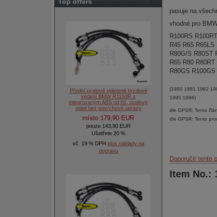
Top offers
pasuje na všech
vhodné pro BM
R100RS R100R
R45 R65 R65LS
R80G/S R80ST
R65 R80 R80RT
R80GS R100GS
(1980 1981 1982 19
Přední ocelové opletené brzdové
vedení BMW R1150R s
1995 1996)
integrovaným ABS od 01, ocelový
oplet bez povrchové úpravy
dle GPSR: Tento člá
místo 179,90 EUR
dle GPSR: Tento pro
pouze 143,90 EUR
Ušetřete 20 %
vč. 19 % DPH
plus náklady na
dopravu
Doporučit tento 
Item No.: 