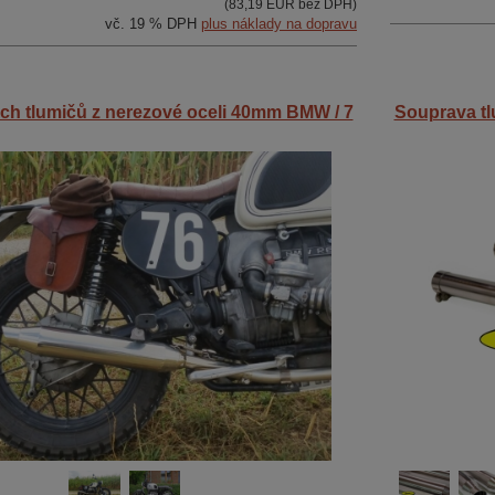
(83,19 EUR bez DPH)
vč. 19 % DPH
plus náklady na dopravu
ch tlumičů z nerezové oceli 40mm BMW / 7
Souprava tl