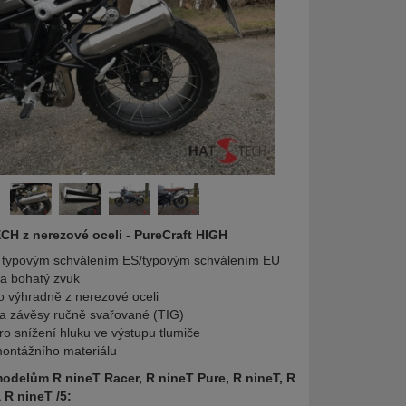
H z nerezové oceli - PureCraft HIGH
s typovým schválením ES/typovým schválením EU
a bohatý zvuk
 výhradně z nerezové oceli
a závěsy ručně svařované (TIG)
ro snížení hluku ve výstupu tlumiče
ontážního materiálu
delům R nineT Racer, R nineT Pure, R nineT, R
 R nineT /5: