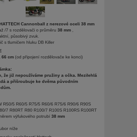
 HATTECH Cannonball z nerezové oceli 38 mm
až /7 s rozdělovači o průměru
38 mm
,
ktní, působivý zvuk.
ič s tlumičem hluku DB Killer
E
a 66 cm
(od připojení rozdělovače ke konci)
námka:
 že již nepoužíváme pružiny a očka. Mezilehlá
ádá a přišroubuje ke dvěma původním
odům.
 R50/5 R60/5 R75/5 R60/6 R75/6 R90/6 R90S
R80/7 R80RT R80 R100/7 R100S R100RS R100RT
ěrem výfukového potrubí
38 mm
ubor níže