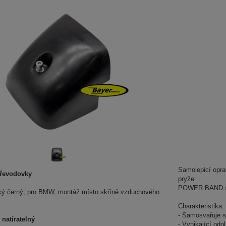
Samolepicí opra
převodovky
pryže.
POWER BAND se 
tký černý, pro BMW, montáž místo skříně vzduchového
Charakteristika:
- Samosvařuje s
 natíratelný
- Vynikající odo