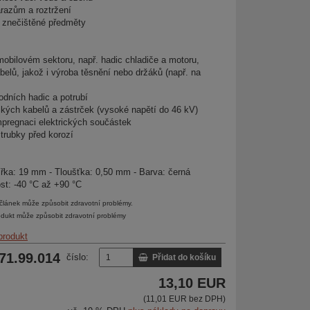
árazům a roztržení
a znečištěné předměty
mobilovém sektoru, např. hadic chladiče a motoru,
elů, jakož i výroba těsnění nebo držáků (např. na
odních hadic a potrubí
ických kabelů a zástrček (vysoké napětí do 46 kV)
impregnaci elektrických součástek
trubky před korozí
Šířka: 19 mm - Tloušťka: 0,50 mm - Barva: černá
ost: -40 °C až +90 °C
lánek může způsobit zdravotní problémy.
dukt může způsobit zdravotní problémy
produkt
 71.99.014
číslo:
Přidat do košíku
13,10 EUR
(11,01 EUR bez DPH)