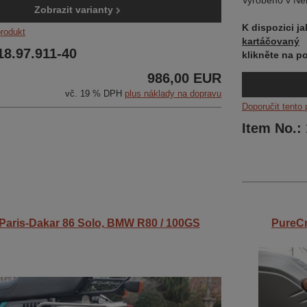
Vyrobeno v Ně
Zobrazit varianty
K dispozici ja
produkt
kartáčovaný
18.97.911-40
klikněte na 
986,00 EUR
vč. 19 % DPH
plus náklady na dopravu
Doporučit tento 
Item No.:
 Paris-Dakar 86 Solo, BMW R80 / 100GS
PureCr