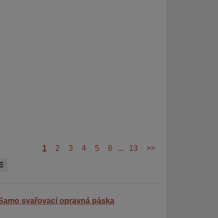
1
2
3
4
5
6
...
13
>>
Samo svařovací opravná páska