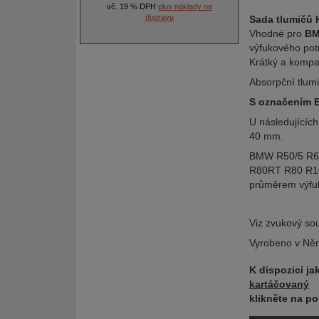
vč. 19 % DPH
plus náklady na
dopravu
Sada tlumičů 
Vhodné pro
BM
výfukového pot
Krátký a kompa
Absorpční tlumi
S označením 
U následujícíc
40 mm.
BMW R50/5 R60
R80RT R80 R1
průměrem výfu
Viz zvukový so
Vyrobeno v Něm
K dispozici ja
kartáčovaný
klikněte na 