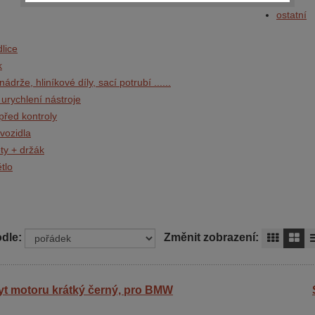
ostatní
dlice
k
nádrže, hliníkové díly, sací potrubí ......
, urychlení nástroje
před kontroly
 vozidla
ty + držák
tlo
dle:
Změnit zobrazení:
yt motoru krátký černý, pro BMW