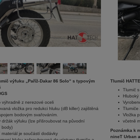
mič výfuku „Paříž-Dakar 86 Solo“ s typovým
Tlumič HATTEC
S
Tlumič 
0GS
Hluboký 
 výhradně z nerezové oceli
Vyrobeno
aná vložka pro redukci hluku (dB killer) zajištěná
Tlumiče 
spojem bodovým svařováním.
Vložka p
ý držák výfuku (lze přišroubovat na původní
včetně m
 body)
Poznámka k mo
 materiál je součástí dodávky
nineT Urban a
lumení hluku zašroubovaná do výstupu tlumiče a