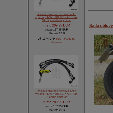
Ocelové opletené brzdové lanko
vpředu, BMW K1100RS s ABS I až
94, čirý průhledný plášť
místo 209,95 EUR
Sada dělový
pouze 167,95 EUR
Ušetřete 20 %
vč. 19 % DPH
plus náklady na
dopravu
Ocelové opletené brzdové lanko
vpředu, BMW K1100RS s ABS I až
94, černé opláštění
místo 209,95 EUR
pouze 167,95 EUR
Ušetřete 20 %