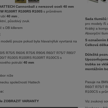
HATTECH Cannonball z nerezové oceli 40 mm
W R100RT R100RS R100S
s průměrem
rubí
40 mm
,
Sada tlumičů
ktní, působivý zvuk.
pro modely /5 
č s DB killerem
Krátký a kompa
Absorpční tlum
E
S označením 
h modelů pouze pokud byla hlava/výfuk vyvrtaná na
Celková délk
/5 R75/5 R60/6 R75/6 R90/6 R60/7 R75/7 R80/7
Důležitá poz
00/7 R100S R100RS R100RT R100CS s
Upozorňujeme,
kového potrubí
40 mm
trubka se vkl
montážním b
ubor níže
Pasuje na BMW
ecku společností Hattech
R60/7 R75/7 
ko:
R100CS s prům
pole ZOBRAZIT VARIANTY
Viz zvukový so