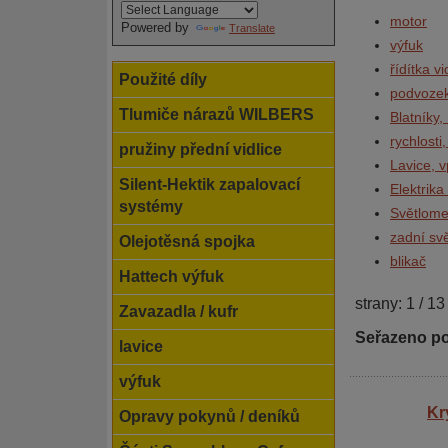
motor
Powered by
Translate
výfuk
řídítka vi
Použité díly
podvoze
Tlumiče nárazů WILBERS
Blatníky, 
rychlosti
pružiny přední vidlice
Lavice, v
Silent-Hektik zapalovací
Elektrika
systémy
Světlome
zadní svě
Olejotěsná spojka
blikač
Hattech výfuk
strany: 1 / 13
Zavazadla / kufr
Seřazeno po
lavice
výfuk
Kr
Opravy pokynů / deníků